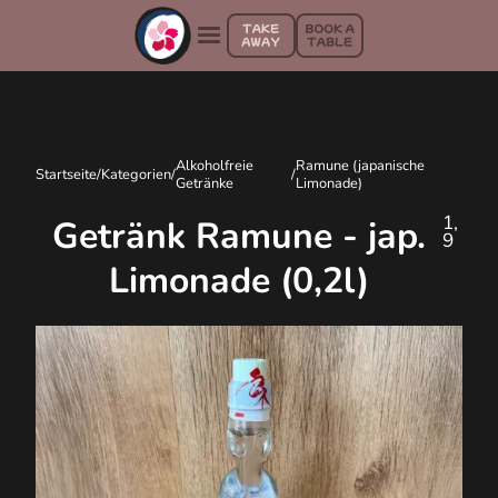
Alkoholfreie
Ramune (japanische
Startseite
/
Kategorien
/
/
Getränke
Limonade)
1,
Getränk Ramune - jap.
9
Limonade (0,2l)