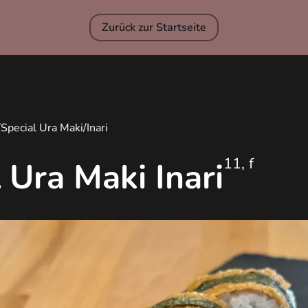
Zurück zur Startseite
/
Special Ura Maki
/
Inari
11, f
 Ura Maki Inari