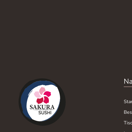
Na
Sta
Bes
Tis